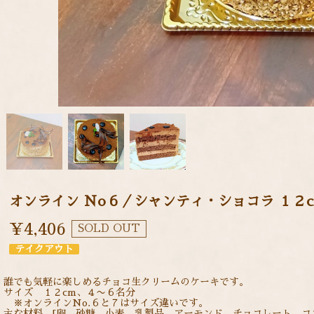
オンライン Ｎo６／シャンティ・ショコラ １２
¥4,406
SOLD OUT
テイクアウト
誰でも気軽に楽しめるチョコ生クリームのケーキです。
サイズ １２cm、４〜６名分
※オンラインNo.６と７はサイズ違いです。
主な材料 [卵、砂糖、小麦、乳製品、アーモンド、チョコレート、コ