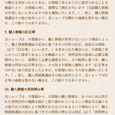
の開示を求められたときは、お客様ご本人からのご請求であることを
確認の上で、お客様に対し、遅滞なく開示を行います（当該個人情報
が存在しないときにはその旨を通知いたします。）。但し、個人情報
保護法その他の法令により、当ショップが開示の義務を負わない場合
は、この限りではありません。
9. 個人情報の訂正等
当ショップは、お客様から、個人情報が真実でないという理由によっ
て、個人情報保護法の定めに基づきその内容の訂正、追加又は削除
（以下「訂正等」といいます。）を求められた場合には、お客様ご本
人からのご請求であることを確認の上で、利用目的の達成に必要な範
囲内において、遅滞なく必要な調査を行い、その結果に基づき、個人
情報の内容の訂正等を行い、その旨をお客様に通知します（訂正等を
行わない旨の決定をしたときは、お客様に対しその旨を通知いたしま
す。）。但し、個人情報保護法その他の法令により、当ショップが訂
正等の義務を負わない場合は、この限りではありません。
10. 個人情報の利用停止等
当ショップは、お客様から、お客様の個人情報が、あらかじめ公表さ
れた利用目的の範囲を超えて取り扱われているという理由又は偽りそ
の他不正の手段により取得されたものであるという理由により、個人
情報保護法の定めに基づきその利用の停止又は消去（以下「利用停止