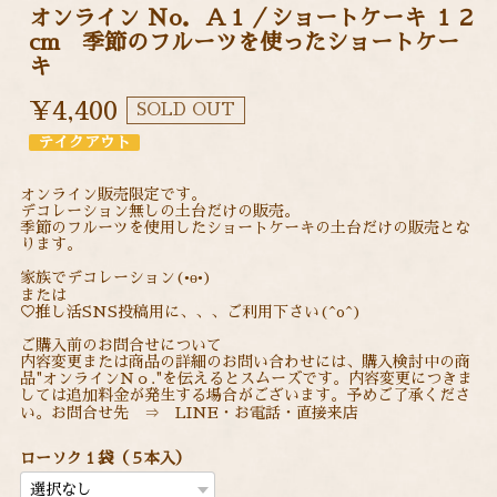
オンライン Ｎo．Ａ１／ショートケーキ １２
cm 季節のフルーツを使ったショートケー
キ
¥4,400
SOLD OUT
テイクアウト
オンライン販売限定です。
デコレーション無しの土台だけの販売。
季節のフルーツを使用したショートケーキの土台だけの販売とな
ります。
家族でデコレーション(•ө•)
または
♡推し活SNS投稿用に、、、ご利用下さい(^o^)
ご購入前のお問合せについて
内容変更または商品の詳細のお問い合わせには、購入検討中の商
品"オンラインＮｏ."を伝えるとスムーズです。内容変更につきま
しては追加料金が発生する場合がございます。予めご了承くださ
い。お問合せ先 ⇒ LINE・お電話・直接来店
ローソク１袋（５本入）