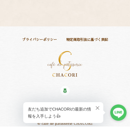
濃厚！具だくさんブラウニー
2024/09/09
プライバシーポリシー
特定商取引法に基づく表記
濃厚だけど食べやすくチェリーとの相性が抜群と 来客のお茶
菓子用にだした方に喜んで頂けました。 こちらで頼んで良か
ったです。
レビューありがとうございます♪ 美味しいブラ
ウニー！真心商品発送はCHACORI!! これから
も頑張ります。
送料無料〜渋皮マロンのパイ包(6個入り)
2022/12/24
ショップに質問する
© café de pâtisserie CHACORI